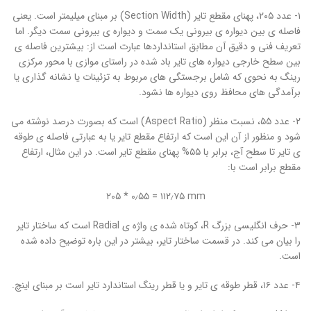
۱- عدد ۲۰۵، پهنای مقطع تایر (Section Width) بر مبنای میلیمتر است. یعنی
فاصله ی بین دیواره ی بیرونی یک سمت و دیواره ی بیرونی سمت دیگر. اما
تعریف فنی و دقیق آن مطابق استانداردها عبارت است از: بیشترین فاصله ی
بین سطح خارجی دیواره های تایر باد شده در راستای موازی با محور مرکزی
رینگ به نحوی که شامل برجستگی های مربوط به تزئینات یا نشانه گذاری یا
برآمدگی های محافظ روی دیواره ها نشود.
۲- عدد ۵۵، نسبت منظر (Aspect Ratio) است که بصورت درصد نوشته می
شود و منظور از آن این است که ارتفاع مقطع تایر یا به عبارتی فاصله ی طوقه
ی تایر تا سطح آج، برابر با ۵۵% پهنای مقطع تایر است. در این مثال، ارتفاع
مقطع برابر است با:
۲۰۵ * ۰٫۵۵ = ۱۱۲٫۷۵ mm
۳- حرف انگلیسی بزرگ R، کوتاه شده ی واژه ی Radial است که ساختار تایر
را بیان می کند. در قسمت ساختار تایر، بیشتر در این باره توضیح داده شده
است.
۴- عدد ۱۶، قطر طوقه ی تایر و یا قطر رینگ استاندارد تایر است بر مبنای اینچ.