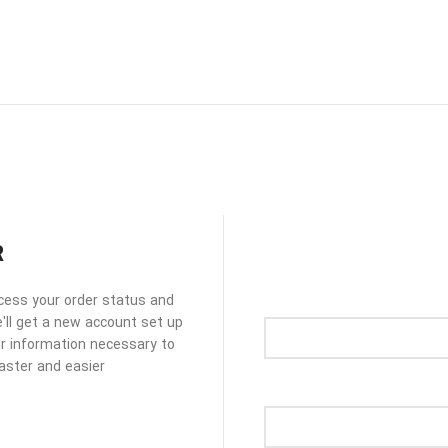
R
ccess your order status and
we'll get a new account set up
for information necessary to
ster and easier.