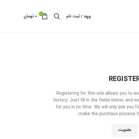
0
ورود / ثبت نام
۰
تومان
REGISTE
Registering for this site allows you to a
history. Just fill in the fields below, and 
for you in no time. We will only ask you 
make the purchase process fa
عضویت