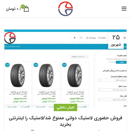
0
/
۰
تومان
25
شهریور
,
اخبار
داخلی
فروش حضوری لاستیک دولتی ممنوع شد/لاستیک را اینترنتی
بخرید