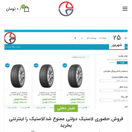
0
/
۰
تومان
25
شهریور
,
اخبار
داخلی
فروش حضوری لاستیک دولتی ممنوع شد/لاستیک را اینترنتی
بخرید