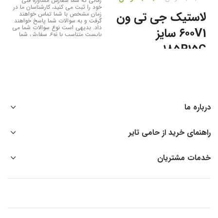
زمانی که شما سفارش مشاوره فنی
خود را ثبت می کنید، کارشناسان ما در
لاستیک جی تی ون
زمان مشخص با شما تماس خواهند
گرفت و به سوالات شما پاسخ خواهند
داد. بدیهی است نوع سوالات شما می
۶۰۰V1 سایز
بایست متناسب با نوع سفارش شما
باشد. بطور مثال، نمی توان سفارش
۱۸۵R15C
مشاوره فنی خرید تایر مصرفی سواری
را ثبت کرد و برای خرید تایر عمده،
خرید تایر کامیونت یا کامیون یا غیره
ون های تجاری از آنجایی که کاربری
مشورت گرفت.
مسافری دارند، از اهمیت ویژه ای
برخوردارند و تایرهای آنها می بایست
بسیار مطمئن باشند. جی تی به تازگی
نسل جدید تایرهای ون تجاری خود را
با نام Van600v1 معرفی کرده که نسخه
درباره ما
جدید تایرهای سری Van600 هستند.
این تایرها کیلومتر کارکرد بیشتر و
قابلیت تحمل بار بالاتر را برای مصرف
کنندگان خود به همراه دارند در حالیکه
راهنمای خرید از حامی تایر
از ویژگی های رفاهی مانند رانندگی
نرم و راحت و کم صدا، در سطحی
بسیار مطلوب هستند.
خدمات مشتریان
برای خرید آنلاین لاستیک لاستیک جی
تی ون ۶۰۰V1 سایز ۱۸۵R15C با قیمت
مناسب می توانید روی گزینه آبی رنگ
افزودن به سبد خرید بزنید و سپس از
بالای صفحه، وارد سبد خرید شده و
سفارش تان را نهایی کنید.