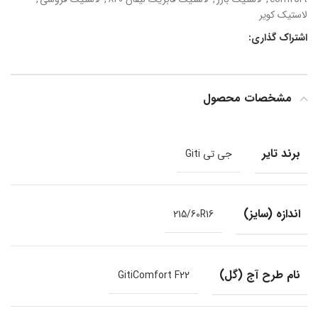
لاستیک کویر
اشتراک گذاری:
مشخصات محصول
برند تایر
جی تی Giti
اندازه (سایز)
215/60R16
نام طرح آج (گل)
GitiComfort F22