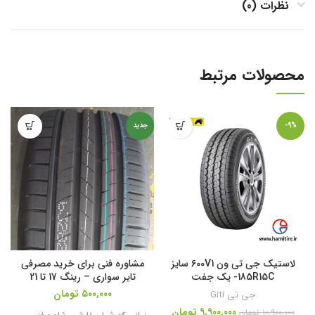
نظرات (0)
محصولات مرتبط
-9%
جدید
لاستیک جی تی ون 600V1 سایز
مشاوره فنی برای خرید مصرفی
185R15C- یک جفت
تایر سواری – رینگ 17 تا 21
۵۰۰,۰۰۰
تومان
جی تی Giti
۹,۹۰۰,۰۰۰
تومان
۱۰,۹۰۰,۰۰۰
تومان