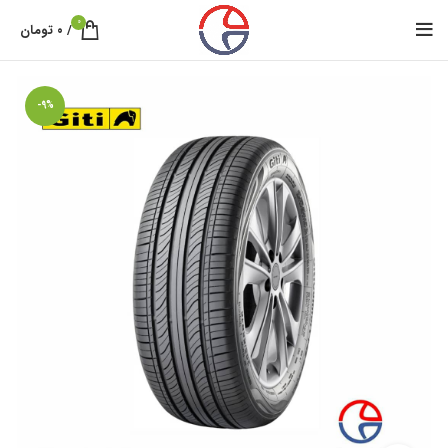
0
/
۰
تومان
-9%