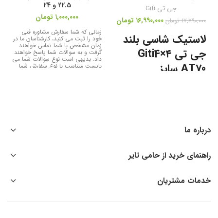
22.5 و 24
جی تی Giti
۱,۰۰۰,۰۰۰
تومان
۱۶,۹۹۰,۰۰۰
تومان
۱۷,۷۹۰,۰۰۰
تومان
زمانی که شما سفارش مشاوره فنی
لاستیک شاسی بلند
خود را ثبت می کنید، کارشناسان ما در
زمان مشخص با شما تماس خواهند
جی تی Giti4×۴
گرفت و به سوالات شما پاسخ خواهند
داد. بدیهی است نوع سوالات شما می
AT70 سایز
بایست متناسب با نوع سفارش شما
باشد. بطور مثال، نمی توان سفارش
LT245/70R16
مشاوره فنی خرید تایر مصرفی سواری
را ثبت کرد و برای خرید تایر عمده،
خرید تایر کامیونت یا کامیون یا غیره
‌یک تایر فوق‌العاده قدرتمند و جان
مشورت گرفت.
سخت، و در عین حال زیبا و دوست
داشتنی این تایر که طرح آج آن با
الهام و الگوبرداری از زنجیر تانک
طراحی شده، با اینکه در دسته‌بندی
درباره ما
تایرهای AT (All Terrain) قرار دارد،
اما می‌توان گفت که تقریبا برای هر
نوع شرایط جاده، کاربرد دارد و یک
لاستیک آفرودی است. اگر بخواهیم در
راهنمای خرید از حامی تایر
سه کلمه این تایر را خلاصه کنیم باید
بگوییم: ایمن، با دوام و زیبا. این طرح
لاستیک گزینه ی بسیار خوبی برای
خدمات مشتریان
خودروهای شاسی بلند یا دو
دیفرانسیل است که تمایل به آفرود نیز
دارند. برای خرید آنلاین لاستیک
Giti4×۴ AT70 با قیمت مناسب می
توانید روی گزینه ی افزودن به سبد
خرید بزنید و از بالای صفحه، وارد