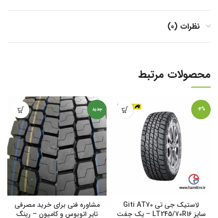
نظرات (0)
محصولات مرتبط
-4%
جدید
لاستیک جی تی Giti AT70
مشاوره فنی برای خرید مصرفی
سایز LT245/70R16 – یک جفت
تایر اتوبوس و کامیون – رینگ