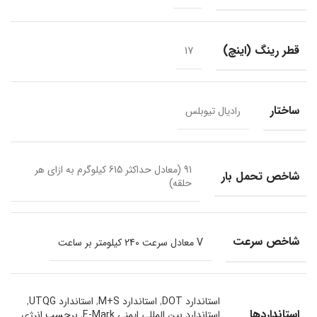
قطر رینگ (اینچ)
17
ساختار
رادیال تیوبلس
91 (معادل حداکثر 615 کیلوگرم به ازای هر
شاخص تحمل بار
حلقه)
شاخص سرعت
V معادل سرعت 240 کیلومتر بر ساعت
استاندارد DOT
,
استاندارد M+S
,
استاندارد UTQG
,
استانداردها
استاندارد بین المللی ایمنی E-Mark
,
برچسب انرژی