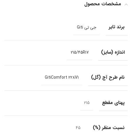
مشخصات محصول
برند تایر
جی تی Giti
اندازه (سایز)
215/45R17
نام طرح آج (گل)
GitiComfort 228V1
پهنای مقطع
215
نسبت منظر (%)
45