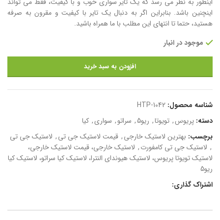
اینطور به نظر می رسد که یک تایر سواری خوب و با کیفیت، فقط می تواند
اینچنین باشد. بنابراین اگر به دنبال یک تایر با کیفیت و مقرون به صرفه
هستید، حتما تا انتهای این مطلب با ما همراه باشید.
موجود در انبار
افزودن به سبد خرید
شناسه محصول:
HTP-1042
دسته:
پریوس
,
تویوتا
,
ریو5
,
سراتو
,
سواری
,
کیا
برچسب:
بهترین لاستیک خارجی
,
قیمت لاستیک جی تی
,
لاستیک جی تی
,
لاستیک جی تی کامفورت
,
لاستیک خارجی، قیمت لاستیک خارجی،
لاستیک تویوتا پریوس، لاستیک هیوندای النترا، لاستیک کیا سراتو، لاستیک کیا
ریو5
اشتراک گذاری: