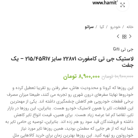
بزرگنمایی تصویر
خانه
خودرو
کیا
سراتو
جی تی Giti
لاستیک جی تی کامفورت 228v1 سایز 215/45R17 – یک
جفت
۸,۹۰۰,۰۰۰
تومان
۱۰,۹۰۰,۰۰۰
تومان
این روزها که کرونا و محدودیت هاش، سفر رفتن رو تقریبا تعطیل کرده و
خودروها نهایتا سفرهای درون شهری رو تجربه می کنند، طبیعتا میزان مصرف
برخی قطعات خودرویی هم کاهش چشمگیری داشته اند. یکی از مهمترین
این قطعات، تایر یا همون لاستیک خودرو هست. بنابراین، این روزها در بازار
تایر، تقاضا کم اما عرضه زیاد هست. برای همین، قیمت انواع تایر کاهش
داشته و فروشندگان قید سود رو هم زده اند. بنابراین، توصیه ی حامی تایر به
شما اینه که از هر جایی که مطمئن بودید، همین روزها تایر مورد نیاز
خودروتون رو تهیه کنید. این روزها بهترین زمان برای خرید کالاهایی مثل