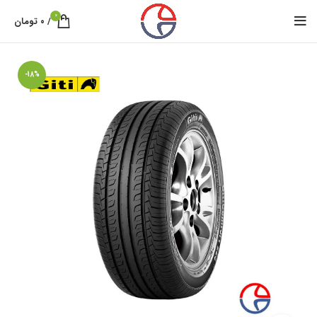
0
/
۰
تومان
-18%