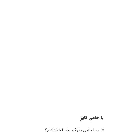
با حامی تایر
چرا حامی تایر؟ چطور اعتماد کنم؟