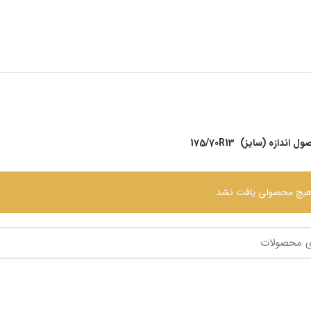
ل اندازه (سایز)
175/70R13
یچ محصولی یافت نشد.