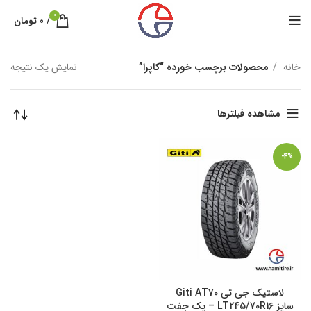
0
/
۰
تومان
خانه
محصولات برچسب خورده “کاپرا”
نمایش یک نتیجه
مشاهده فیلترها
-4%
لاستیک جی تی Giti AT70
سایز LT245/70R16 – یک جفت