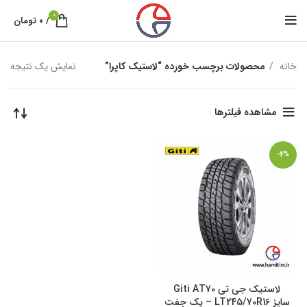
0
/
۰
تومان
خانه
محصولات برچسب خورده “لاستیک کاپرا”
نمایش یک نتیجه
مشاهده فیلترها
-4%
لاستیک جی تی Giti AT70
سایز LT245/70R16 – یک جفت