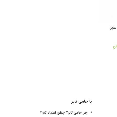
ستیک جی تی کامفورت F22 سایز
ان
با حامی تایر
چرا حامی تایر؟ چطور اعتماد کنم؟