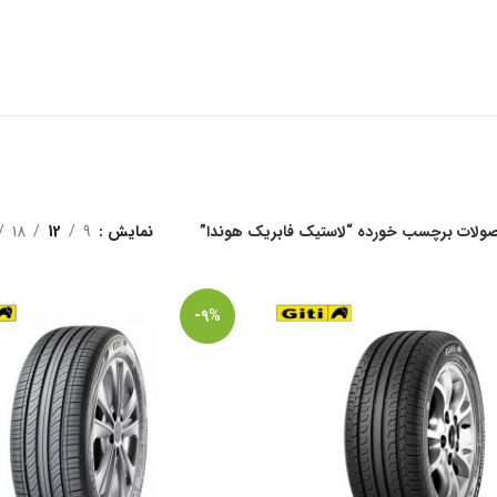
ولات برچسب خورده “لاستیک فابریک هوندا”
نمایش
9
12
18
-9%