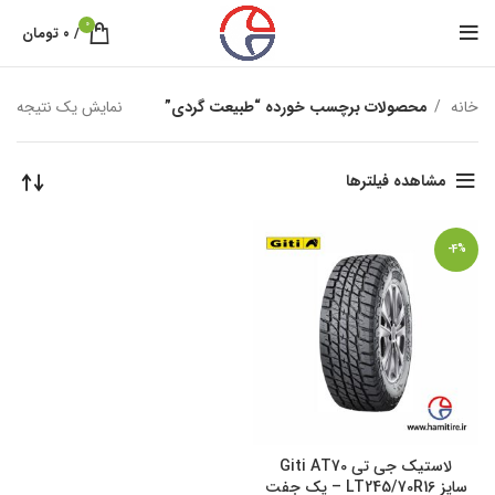
0
/
۰
تومان
خانه
محصولات برچسب خورده “طبیعت گردی”
نمایش یک نتیجه
مشاهده فیلترها
-4%
لاستیک جی تی Giti AT70
سایز LT245/70R16 – یک جفت