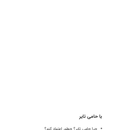
با حامی تایر
چرا حامی تایر؟ چطور اعتماد کنم؟