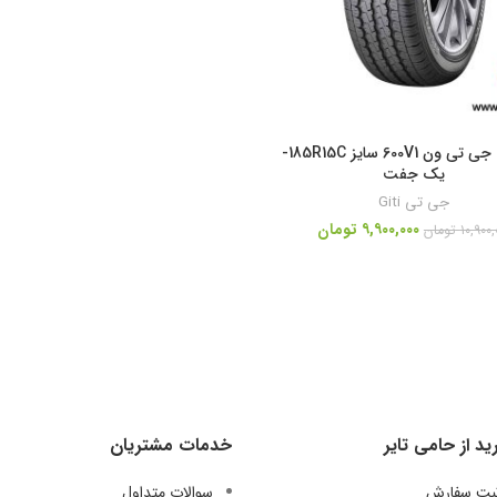
لاستیک جی تی ون 600V1 سایز 185R15C-
یک جفت
جی تی Giti
۹,۹۰۰,۰۰۰
تومان
۱۰,۹۰۰,
تومان
ید از حامی تایر
خدمات مشتریان
ثبت سفارش
سوالات متداول