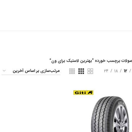
ولات برچسب خورده “بهترین لاستیک برای ون”
24
18
12