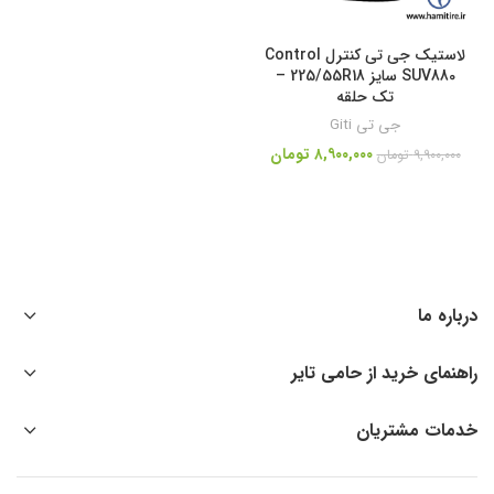
لاستیک جی تی کنترل Control
SUV880 سایز 225/55R18 –
تک حلقه
جی تی Giti
۸,۹۰۰,۰۰۰
تومان
۹,۹۰۰,۰۰۰
تومان
درباره ما
راهنمای خرید از حامی تایر
خدمات مشتریان