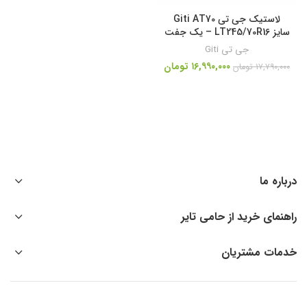
لاستیک جی تی Giti AT70
سایز LT245/70R16 – یک جفت
جی تی Giti
۱۶,۹۹۰,۰۰۰
تومان
۱۷,۷۹۰,۰۰۰
تومان
درباره ما
راهنمای خرید از حامی تایر
خدمات مشتریان