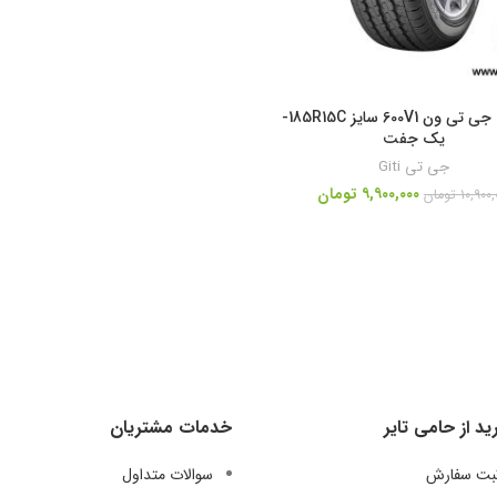
لاستیک جی تی ون 600V1 سایز 185R15C-
یک جفت
جی تی Giti
۹,۹۰۰,۰۰۰
تومان
۱۰,۹۰۰,
تومان
ید از حامی تایر
خدمات مشتریان
ثبت سفارش
سوالات متداول