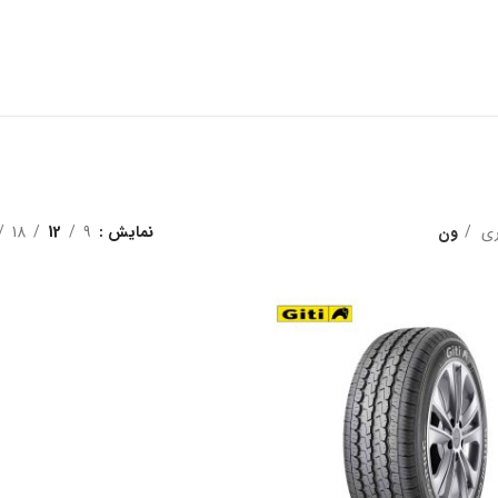
ری
ون
نمایش
9
12
18