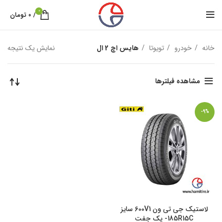
0
/
۰
تومان
خانه
خودرو
تویوتا
هایس اچ 2 ال
نمایش یک نتیجه
مشاهده فیلترها
-9%
لاستیک جی تی ون 600V1 سایز
185R15C- یک جفت