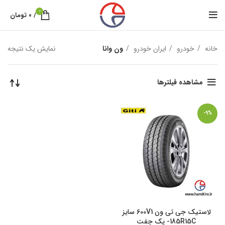
0
/
۰
تومان
خانه
خودرو
ایران خودرو
ون وانا
نمایش یک نتیجه
مشاهده فیلترها
-9%
لاستیک جی تی ون 600V1 سایز
185R15C- یک جفت