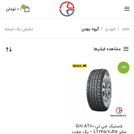
0
/
۰
تومان
خانه
خودرو
گروه بهمن
نمایش یک نتیجه
مشاهده فیلترها
-4%
لاستیک جی تی Giti AT70
سایز LT245/70R16 – یک جفت